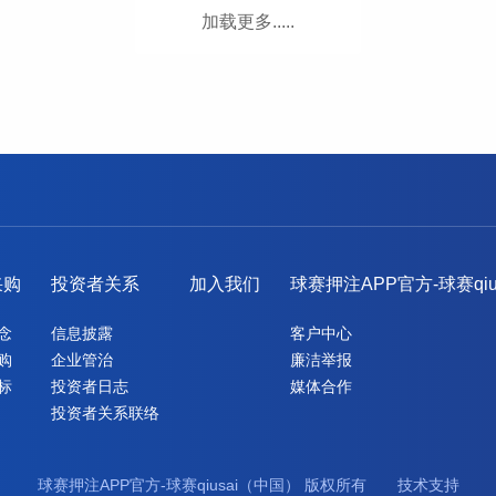
加载更多.....
采购
投资者关系
加入我们
球赛押注APP官方-球赛qi
念
信息披露
客户中心
购
企业管治
廉洁举报
标
投资者日志
媒体合作
投资者关系联络
球赛押注APP官方-球赛qiusai（中国） 版权所有 技术支持